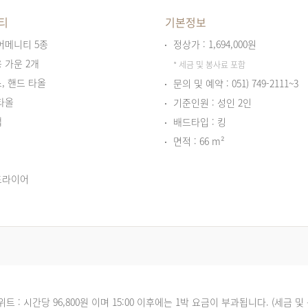
티
기본정보
어메니티 5종
정상가 : 1,694,000원
 가운 2개
* 세금 및 봉사료 포함
, 핸드 타올
문의 및 예약 : 051) 749-2111~3
타올
기준인원 : 성인 2인
캡
배드타입 : 킹
면적 : 66 m²
드라이어
위트 : 시간당 96,800원 이며 15:00 이후에는 1박 요금이 부과됩니다. (세금 및