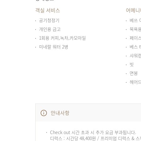
객실 서비스
어메니
공기청정기
베쓰 
개인용 금고
목욕용
1회용 커피,녹차,카모마일
페이스
미네랄 워터 2병
베스 
샤워
빗
면봉
헤어
안내사항
Check out 시간 초과 시 추가 요금 부과됩니다.
디럭스 : 시간당 48,400원 / 프리미엄 디럭스 & 스