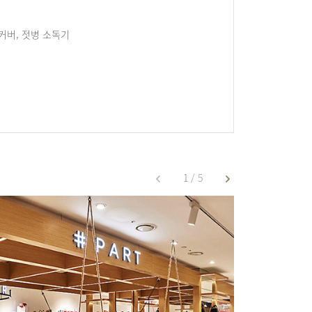
기커버, 젓병 소독기
1
/ 5