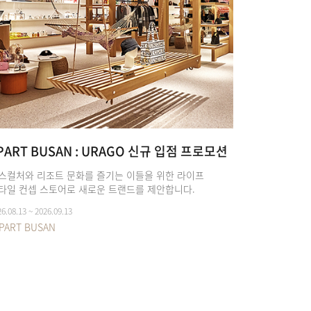
PART BUSAN : URAGO 신규 입점 프로모션
BABY LE
스컬처와 리조트 문화를 즐기는 이들을 위한 라이프
프리미엄 육아
타일 컨셉 스토어로 새로운 트랜드를 제안합니다.
부산이 선보이
6.08.13 ~ 2026.09.13
상시
PART BUSAN