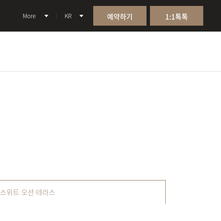
More
KR
예약하기
1:1톡톡
스위트 오션 테라스