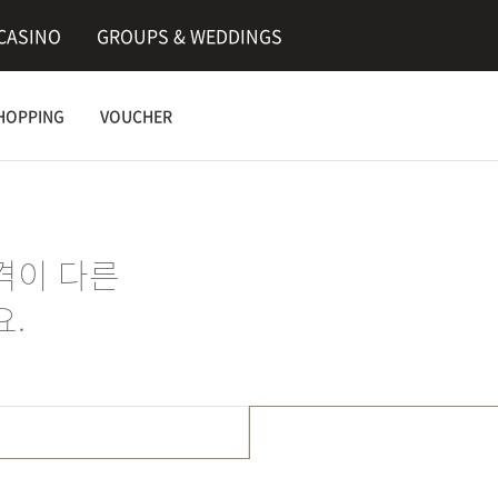
CASINO
GROUPS & WEDDINGS
HOPPING
VOUCHER
격이 다른
.