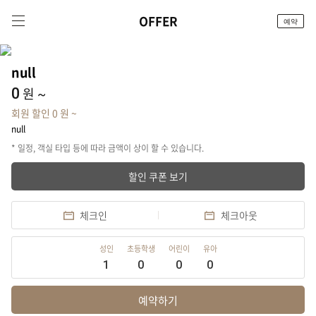
OFFER
예약
체크인
null
/
0
체크아웃
원 ~
회원 할인 0 원 ~
null
* 일정, 객실 타입 등에 따라 금액이 상이 할 수 있습니다.
할인 쿠폰 보기
체크인
체크아웃
성인
초등학생
어린이
유아
1
0
0
0
예약하기