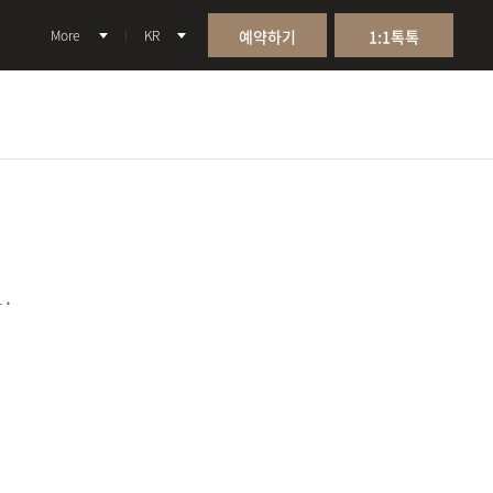
More
KR
예약하기
1:1톡톡
.