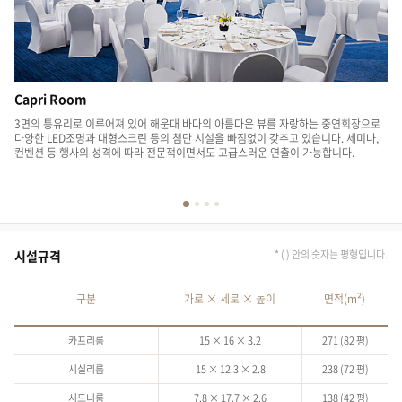
Capri Room
Si
3면의 통유리로 이루어져 있어 해운대 바다의 아름다운 뷰를 자랑하는 중연회장으로
프
다양한 LED조명과 대형스크린 등의 첨단 시설을 빠짐없이 갖추고 있습니다. 세미나,
오
컨벤션 등 행사의 성격에 따라 전문적이면서도 고급스러운 연출이 가능합니다.
자
사
다
시설규격
* ( ) 안의 숫자는 평형입니다.
구분
가로 × 세로 × 높이
면적(m²)
카프리룸
15 × 16 × 3.2
271 (82 평)
시실리룸
15 × 12.3 × 2.8
238 (72 평)
시드니룸
7.8 × 17.7 × 2.6
138 (42 평)