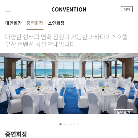
CONVENTION
예약
대연회장
중연회장
소연회장
다양한 형태의 연회 진행이 가능한
파라다이스호텔
부산 컨벤션 시설 안내입니다.
도면보기
Prev
Next
중연회장