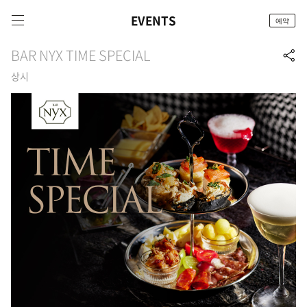
EVENTS
예약
BAR NYX TIME SPECIAL
상시