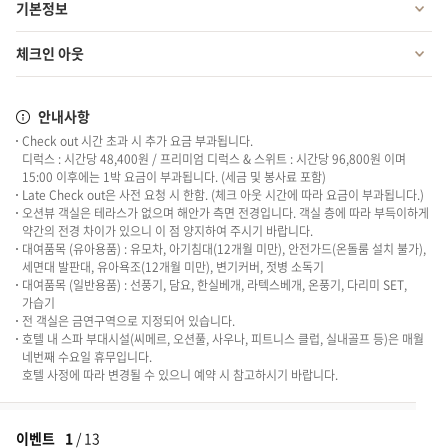
기본정보
체크인 아웃
안내사항
Check out 시간 초과 시 추가 요금 부과됩니다.
디럭스 : 시간당 48,400원 / 프리미엄 디럭스 & 스위트 : 시간당 96,800원 이며
15:00 이후에는 1박 요금이 부과됩니다. (세금 및 봉사료 포함)
Late Check out은 사전 요청 시 한함. (체크 아웃 시간에 따라 요금이 부과됩니다.)
오션뷰 객실은 테라스가 없으며 해안가 측면 전경입니다. 객실 층에 따라 부득이하게
약간의 전경 차이가 있으니 이 점 양지하여 주시기 바랍니다.
대여품목 (유아용품) : 유모차, 아기침대(12개월 미만), 안전가드(온돌룸 설치 불가),
세면대 발판대, 유아욕조(12개월 미만), 변기커버, 젓병 소독기
대여품목 (일반용품) : 선풍기, 담요, 한실베개, 라텍스베개, 온풍기, 다리미 SET,
가습기
전 객실은 금연구역으로 지정되어 있습니다.
호텔 내 스파 부대시설(씨메르, 오션풀, 사우나, 피트니스 클럽, 실내골프 등)은 매월
네번째 수요일 휴무입니다.
호텔 사정에 따라 변경될 수 있으니 예약 시 참고하시기 바랍니다.
이벤트
1
/
13