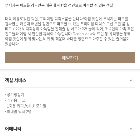
부서지는 파도를 감싸안는 해운대 해변을 정면으로 마주할 수 있는 객실
더욱 여유로워진 객실, 프리미엄 디럭스룸을 만나다!
아침 햇살에 부서지는 파도를
감싸안는 해운대 해변을 정면으로 마주할 수 있는 프리미엄 디럭스 오션 트윈 룸
킹
베드 x 2개 비치
최상의 아늑함을 전해줄 킹 베드가 2개 놓여 있어, 3~4인의 가족 혹은
친구들과 여행 시 편안한 휴식이 가능합니다.
Ocean view
탁 트인 통 유리창을 통해
아침 햇살에 맑게 빛나는 비취 빛 해운대 바다를 정면으로 마주할 수 있는 즐거움이
있습니다
예약하기
객실 서비스
공기청정기
개인용 금고
1회용 커피,녹차,카모마일
미네랄 워터 2병
어메니티