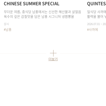
CHINESE SUMMER SPECIAL
QUINTES
무더운 여름, 중식당 남풍에서는 신선한 해산물과 살얼음
일식당 사까에
육수의 깊은 감칠맛을 담은 남풍 시그니처 냉짬뽕을
활력을 불어 
선보입니다.
상시
2026.07.01 ~ 20
#남풍
#사까에
더보기