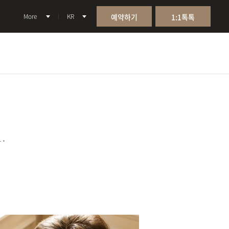
More
KR
예약하기
1:1톡톡
.